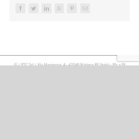
Facebook
Twitter
LinkedIn
WhatsApp
Pinterest
Email
©
| PTC Srl | Via Mantegna, 4 - 42048 Rubiera RE (Italy) - Ph: +39
0522 626477 - Società soggetta al controllo e coordinamento di EMAK
S.p.A. R.E.A. di RE n.300083 - Reg.Imprese di RE n.02057020998 -
Codice Fiscale e Partita IVA IT02057020998 -
Legal notes
|
Privacy
and
cookies
|
Sales Conditions
Powered by
GlobalKult | Web & Inbound Marketing Agency | Reggio
Emilia
Facebook
LinkedIn
Instagram
YouTube