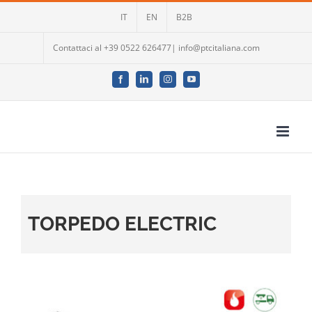
Salta
IT
EN
B2B
al
contenuto
Contattaci al +39 0522 626477| info@ptcitaliana.com
Facebook
LinkedIn
Instagram
YouTube
TORPEDO ELECTRIC