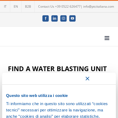
Skip
IT
EN
B2B
Contact Us +39 0522 626477| info@ptcitaliana.com
to
content
Facebook
LinkedIn
Instagram
YouTube
FIND A WATER BLASTING UNIT
TYPE
Questo sito web utilizza i cookie
Ti informiamo che in questo sito sono utilizzati “cookies
tecnici” necessari per ottimizzare la navigazione, ma
anche “cookies di analisi” per elaborare statistiche,