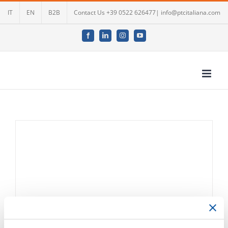
Skip
IT
EN
B2B
Contact Us +39 0522 626477| info@ptcitaliana.com
to
content
Facebook
LinkedIn
Instagram
YouTube
PTC a IFAT | Munich 2022