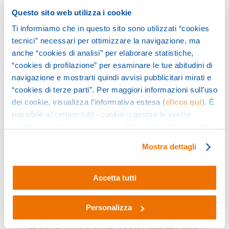
PTC a IFAT | Munich 2022
Questo sito web utilizza i cookie
Ti informiamo che in questo sito sono utilizzati “cookies
PTC will attend IFAT Munich to show all our latest
tecnici” necessari per ottimizzare la navigazione, ma
news regarding the cleaning and washing
anche “cookies di analisi” per elaborare statistiche,
machines and HPP pumps.
“cookies di profilazione” per esaminare le tue abitudini di
navigazione e mostrarti quindi avvisi pubblicitari mirati e
“cookies di terze parti”. Per maggiori informazioni sull’uso
dei cookie, visualizza l’informativa estesa (
clicca qui
). È
possibile accettare tutti i cookie o gestire le vostre
preferenze cliccando qui sotto. Cliccando sulla X in alto a
destra del presente banner verranno mantenute le
Mostra dettagli
impostazioni predefinite che non consentono l’utilizzo di
BACK TO LIVE TRADESHOW, AND WE STARTED
cookie o altri strumenti di tracciamento diversi dai tecnici.
FROM AMSTERDAM – INTERCLEAN 2022
Accetta tutti
Personalizza