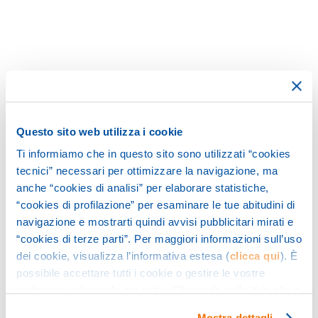
Questo sito web utilizza i cookie
PTC with their own built-in offers a
wide
Ti informiamo che in questo sito sono utilizzati “cookies
range of machines
, suitable for
sewer
tecnici” necessari per ottimizzare la navigazione, ma
cleaning
.
anche “cookies di analisi” per elaborare statistiche,
“cookies di profilazione” per esaminare le tue abitudini di
We offer
extremely compact machines
that
navigazione e mostrarti quindi avvisi pubblicitari mirati e
“cookies di terze parti”. Per maggiori informazioni sull’uso
can fit into
any type of van
, and ensure
dei cookie, visualizza l’informativa estesa (
clicca qui
). È
saving money and speed of execution
. They
possibile accettare tutti i cookie o gestire le vostre
are also available in a combined version with
preferenze cliccando qui sotto. Cliccando sulla X in alto a
autonomous vacuum cleaners for the
destra del presente banner verranno mantenute le
Mostra dettagli